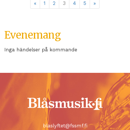
«
1
2
3
4
5
»
Evenemang
Inga händelser på kommande
blaslyftet@fssmf.fi