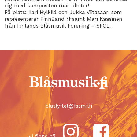
dig med kompositörernas altster!
På plats: Ilari Hylkilä och Jukka Viitasaari som
representerar FinnBand rf samt Mari Kaasinen
från Finlands Blåsmusik Förening - SPOL.
blaslyftet@fssmf.fi
Vi finns på